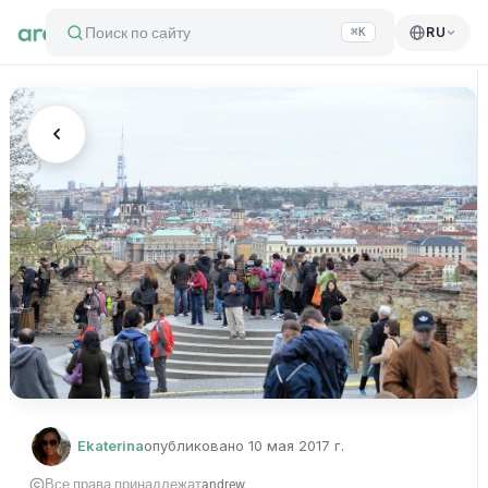
Поиск по сайту
RU
⌘K
Ekaterina
опубликовано
10 мая 2017 г.
Все права принадлежат
andrew