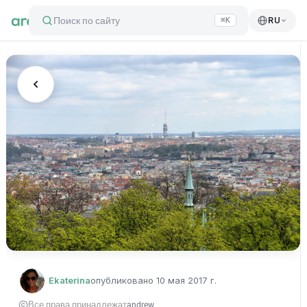
Поиск по сайту
RU
⌘K
Ekaterina
опубликовано
10 мая 2017 г.
Все права принадлежат
andrew