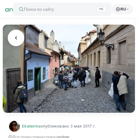
Поиск по сайту
RU
⌘K
Ekaterina
опубликовано
3 мая 2017 г.
Все права принадлежат
andrew