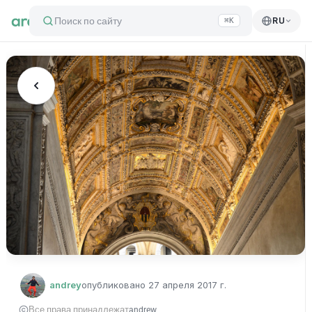
Поиск по сайту
RU
⌘K
andrey
опубликовано
27 апреля 2017 г.
Все права принадлежат
andrew