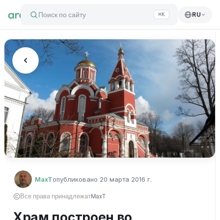
Поиск по сайту
RU
⌘K
MaxT
опубликовано
20 марта 2016 г.
Все права принадлежат
MaxT
Храм построен во