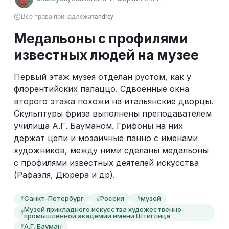
Все права принадлежат
andrey
Медальоны с профилями
известных людей на музее
Первый этаж музея отделан рустом, как у 
флорентийских палаццо. Сдвоенные окна 
второго этажа похожи на итальянские дворцы. 
Скульптуры фриза выполнены преподавателем 
училища А.Г. Бауманом. Грифоны на них 
держат цепи и мозаичные панно с именами 
художников, между ними сделаны медальоны 
с профилями известных деятелей искусства 
(Рафаэля, Дюрера и др).
Санкт-Петербург
Россия
музей
#
#
#
Музей прикладного искусства художественно-
#
промышленной академии имени Штиглица
А.Г. Бауман
#