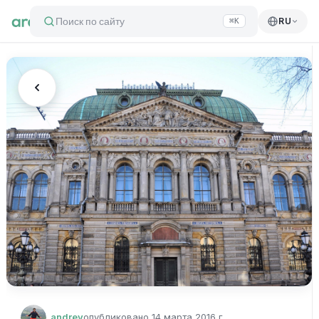
Поиск по сайту
RU
⌘K
andrey
опубликовано
14 марта 2016 г.