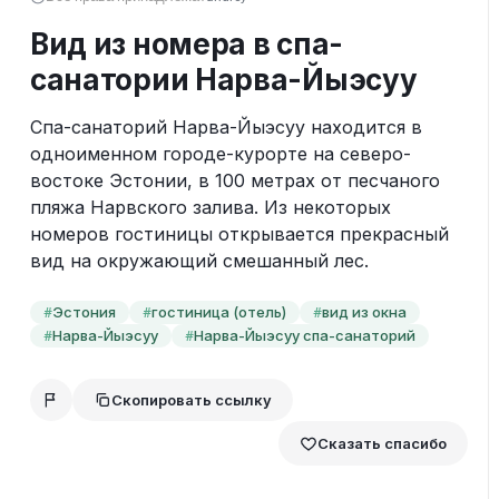
Вид из номера в спа-
санатории Нарва-Йыэсуу
Спа-санаторий Нарва-Йыэсуу находится в 
одноименном городе-курорте на северо-
востоке Эстонии, в 100 метрах от песчаного 
пляжа Нарвского залива. Из некоторых 
номеров гостиницы открывается прекрасный 
вид на окружающий смешанный лес.
Эстония
гостиница (отель)
вид из окна
#
#
#
Нарва-Йыэсуу
Нарва-Йыэсуу спа-санаторий
#
#
Скопировать ссылку
Сказать спасибо