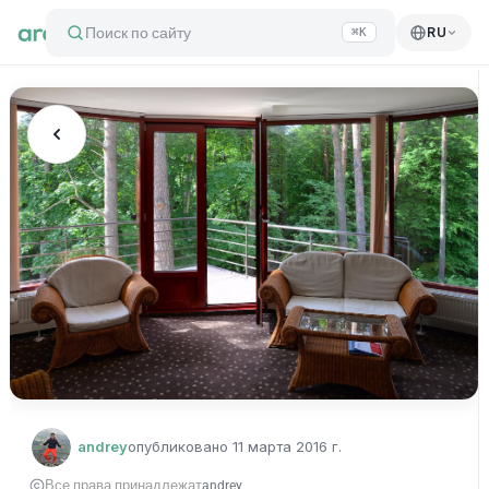
Поиск по сайту
RU
⌘K
andrey
опубликовано
11 марта 2016 г.
Все права принадлежат
andrey