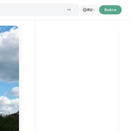
Войти
RU
⌘K