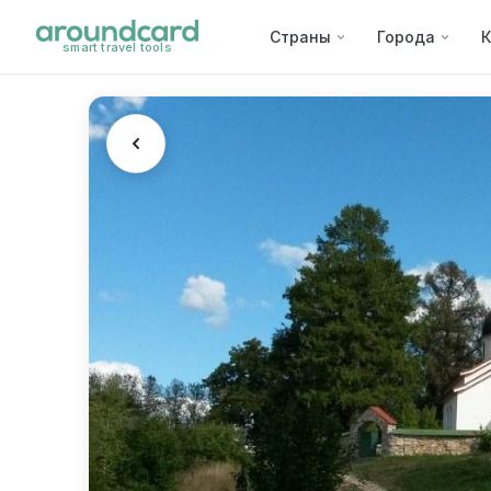
Страны
Города
К
smart travel tools