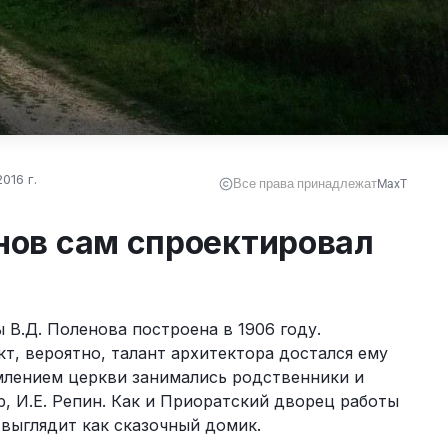
016 г.
Все права принадлежат
MaxT
нов сам спроектировал
В.Д. Поленова построена в 1906 году. 
т, вероятно, талант архитектора достался ему 
млением церкви занимались родственники и 
, И.Е. Репин. Как и Приоратский дворец работы 
 выглядит как сказочный домик.