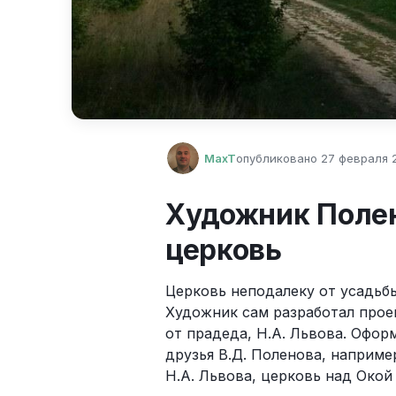
MaxT
опубликовано
27 февраля 2
Художник Поле
церковь
Церковь неподалеку от усадьбы 
Художник сам разработал проек
от прадеда, Н.А. Львова. Офор
друзья В.Д. Поленова, например
Н.А. Львова, церковь над Окой