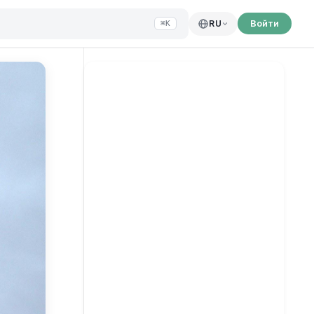
Войти
RU
⌘K