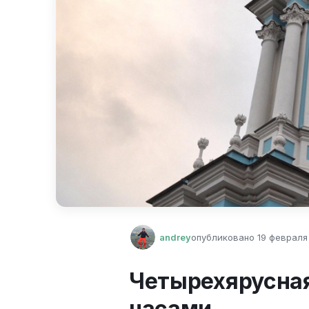
andrey
опубликовано
19 февраля 
Четырехярусная
часами