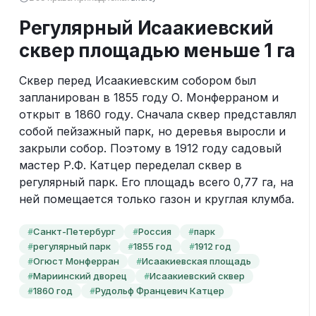
Регулярный Исаакиевский
сквер площадью меньше 1 га
Сквер перед Исаакиевским собором был 
запланирован в 1855 году О. Монферраном и 
открыт в 1860 году. Сначала сквер представлял 
собой пейзажный парк, но деревья выросли и 
закрыли собор. Поэтому в 1912 году садовый 
мастер Р.Ф. Катцер переделал сквер в 
регулярный парк. Его площадь всего 0,77 га, на 
ней помещается только газон и круглая клумба.
Санкт-Петербург
Россия
парк
#
#
#
регулярный парк
1855 год
1912 год
#
#
#
Огюст Монферран
Исаакиевская площадь
#
#
Мариинский дворец
Исаакиевский сквер
#
#
1860 год
Рудольф Францевич Катцер
#
#