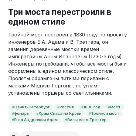
Три моста перестроили в
едином стиле
Тройной мост построен в 1830 году по проекту 
инженеров Е.А. Адама и В. Треттера, он 
заменил деревянные мостки времен 
императрицы Анны Иоанновны (1730-е годы). 
Инженеры потребовали, чтобы все мосты были 
оформлены в едином классическом стиле. 
Пролеты обрамлены литыми перилами с 
масками Медузы Горгоны, по углам 
установлены торшеры со светильниками.
Санкт-Петербург
Россия
1830 год
мост
#
#
#
#
фонарь
Храм Спаса на Крови
Тройной мост
#
#
#
Егор Андреевич Адам
Вильгельм Треттер
#
#