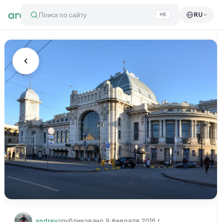
Поиск по сайту
RU
⌘K
andrey
опубликовано
9 февраля 2016 г.