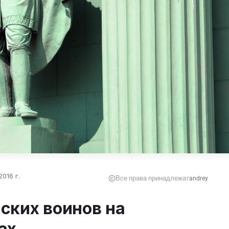
016 г.
Все права принадлежат
andrey
ских воинов на
ах