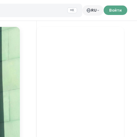
Войти
RU
⌘K