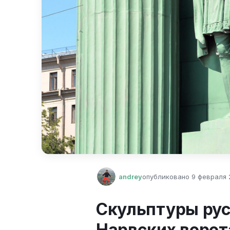
andrey
опубликовано
9 февраля 2
Скульптуры рус
Нарвских ворот