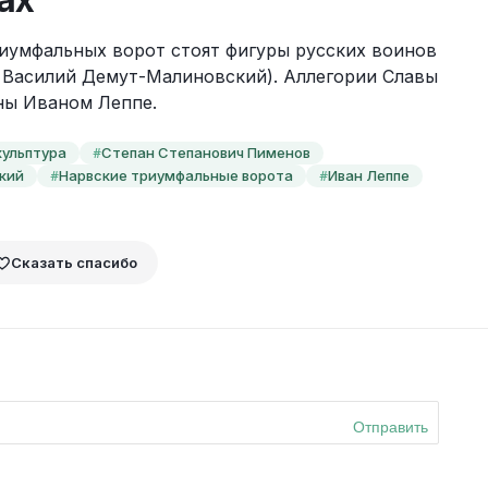
умфальных ворот стоят фигуры русских воинов 
 Василий Демут-Малиновский). Аллегории Славы 
ны Иваном Леппе.
кульптура
Степан Степанович Пименов
#
кий
Нарвские триумфальные ворота
Иван Леппе
#
#
Сказать спасибо
Отправить