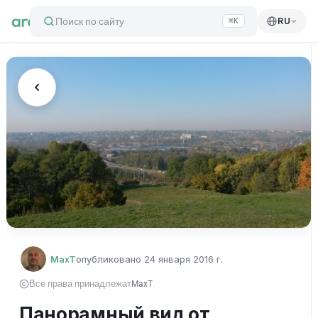
Поиск по сайту
RU
⌘K
MaxT
опубликовано
24 января 2016 г.
Все права принадлежат
MaxT
Панорамный вид от