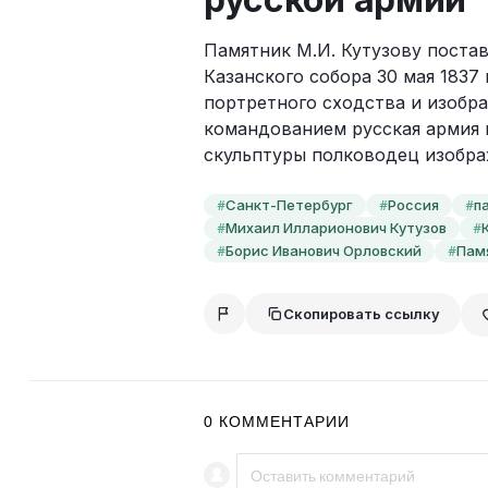
Памятник М.И. Кутузову поста
Казанского собора 30 мая 1837 
портретного сходства и изобра
командованием русская армия н
скульптуры полководец изображ
Санкт-Петербург
Россия
п
#
#
#
Михаил Илларионович Кутузов
#
#
Борис Иванович Орловский
Пам
#
#
Скопировать ссылку
0
КОММЕНТАРИИ