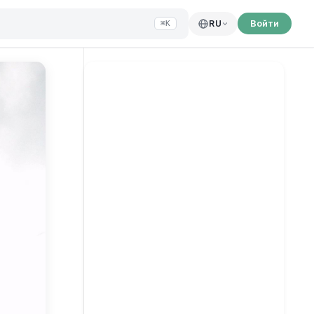
Войти
RU
⌘K