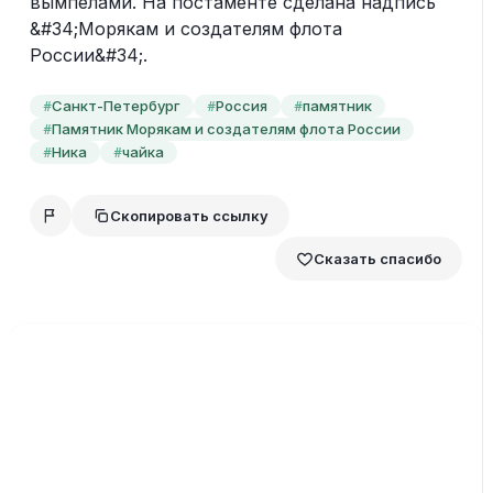
вымпелами. На постаменте сделана надпись 
&#34;Морякам и создателям флота 
России&#34;.
Санкт-Петербург
Россия
памятник
#
#
#
Памятник Морякам и создателям флота России
#
Ника
чайка
#
#
Скопировать ссылку
Сказать спасибо