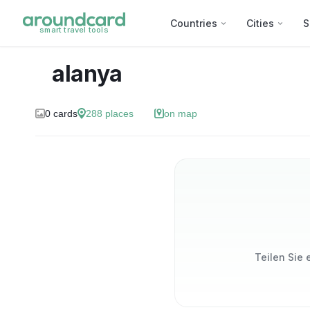
Countries
Cities
S
smart travel tools
alanya
0
cards
288
places
on map
Teilen Sie