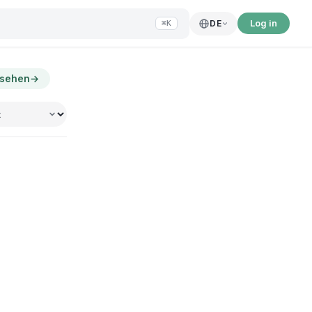
Log in
DE
⌘K
nsehen
→