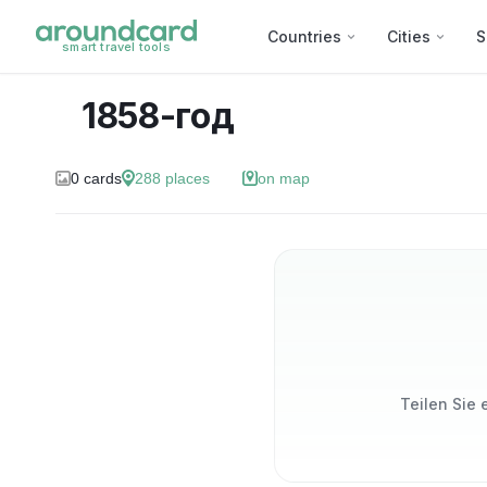
Countries
Cities
S
smart travel tools
1858-год
0
cards
288
places
on map
Teilen Sie