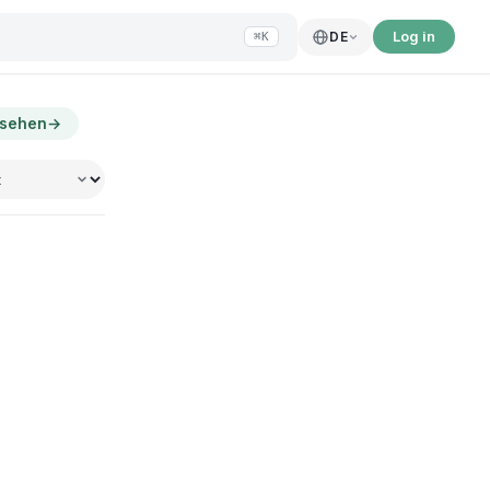
Log in
DE
⌘K
nsehen
→