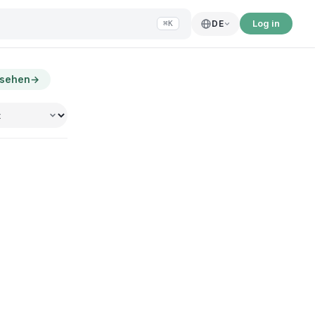
Log in
DE
⌘K
nsehen
→