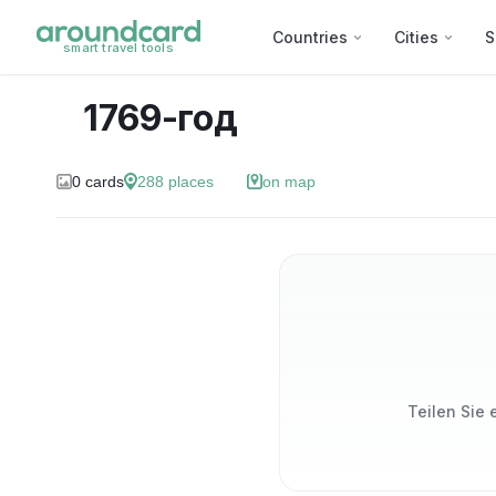
Countries
Cities
S
smart travel tools
1769-год
0
cards
288
places
on map
Teilen Sie