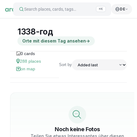
Search places, cards, tags…
DE
⌘K
1338-год
Orte mit diesem Tag ansehen
→
0
cards
288
places
Sort by
on map
Noch keine Fotos
Teilen Sie etwas Interessantes über diesen