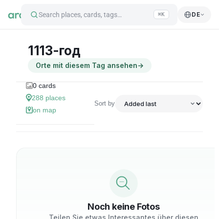
Search places, cards, tags…
DE
⌘K
1113-год
Orte mit diesem Tag ansehen
→
0
cards
288
places
Sort by
on map
Noch keine Fotos
Teilen Sie etwas Interessantes über diesen