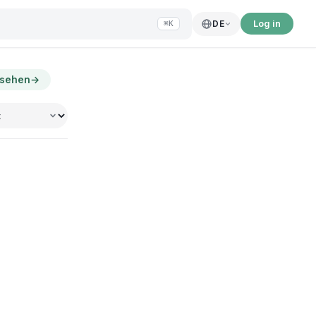
Log in
DE
⌘K
nsehen
→