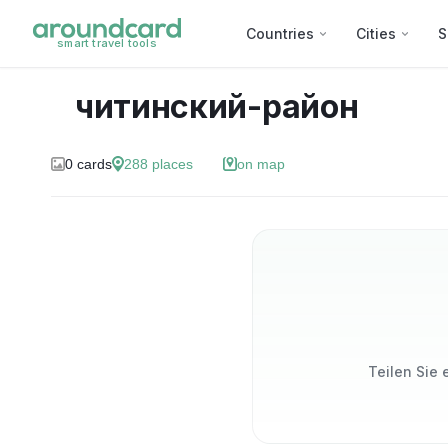
Countries
Cities
S
smart travel tools
читинский-район
0
cards
288
places
on map
Teilen Sie