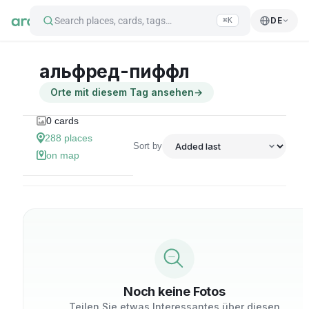
Search places, cards, tags…
DE
⌘K
альфред-пиффл
Orte mit diesem Tag ansehen
→
0
cards
288
places
Sort by
on map
Noch keine Fotos
Teilen Sie etwas Interessantes über diesen